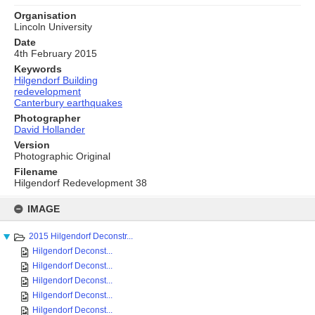
Organisation
Lincoln University
Date
4th February 2015
Keywords
Hilgendorf Building
redevelopment
Canterbury earthquakes
Photographer
David Hollander
Version
Photographic Original
Filename
Hilgendorf Redevelopment 38
Skip
to
IMAGE
content
2015 Hilgendorf Deconstr...
Hilgendorf Deconst...
Hilgendorf Deconst...
Hilgendorf Deconst...
Hilgendorf Deconst...
Hilgendorf Deconst...