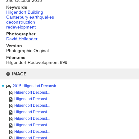
2nd October 2015
Keywords
Hilgendorf Building
Canterbury earthquakes
deconstruction
redevelopment
Photographer
David Hollander
Version
Photographic Original
Filename
Hilgendorf Redevelopment 899
Skip
to
IMAGE
content
2015 Hilgendorf Deconstr...
Hilgendorf Deconst...
Hilgendorf Deconst...
Hilgendorf Deconst...
Hilgendorf Deconst...
Hilgendorf Deconst...
Hilgendorf Deconst...
Hilgendorf Deconst...
Hilgendorf Deconst...