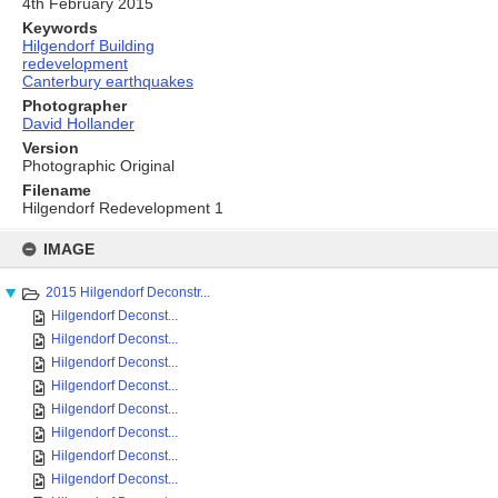
4th February 2015
Keywords
Hilgendorf Building
redevelopment
Canterbury earthquakes
Photographer
David Hollander
Version
Photographic Original
Filename
Hilgendorf Redevelopment 1
Skip
to
IMAGE
content
2015 Hilgendorf Deconstr...
Hilgendorf Deconst...
Hilgendorf Deconst...
Hilgendorf Deconst...
Hilgendorf Deconst...
Hilgendorf Deconst...
Hilgendorf Deconst...
Hilgendorf Deconst...
Hilgendorf Deconst...