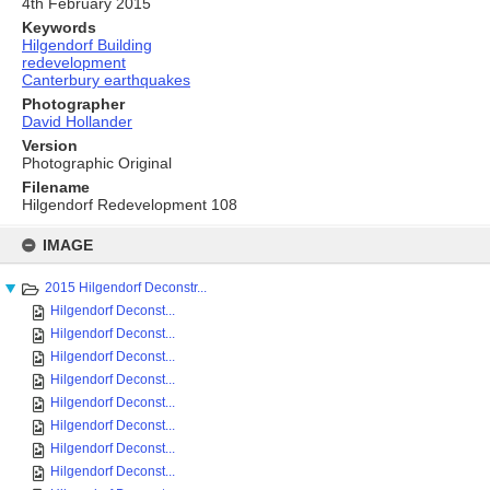
4th February 2015
Keywords
Hilgendorf Building
redevelopment
Canterbury earthquakes
Photographer
David Hollander
Version
Photographic Original
Filename
Hilgendorf Redevelopment 108
Skip
to
IMAGE
content
2015 Hilgendorf Deconstr...
Hilgendorf Deconst...
Hilgendorf Deconst...
Hilgendorf Deconst...
Hilgendorf Deconst...
Hilgendorf Deconst...
Hilgendorf Deconst...
Hilgendorf Deconst...
Hilgendorf Deconst...