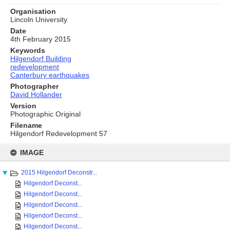
Organisation
Lincoln University
Date
4th February 2015
Keywords
Hilgendorf Building
redevelopment
Canterbury earthquakes
Photographer
David Hollander
Version
Photographic Original
Filename
Hilgendorf Redevelopment 57
Skip
to
IMAGE
content
2015 Hilgendorf Deconstr...
Hilgendorf Deconst...
Hilgendorf Deconst...
Hilgendorf Deconst...
Hilgendorf Deconst...
Hilgendorf Deconst...