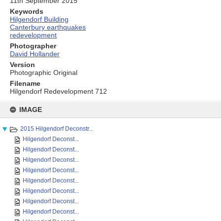
11th September 2015
Keywords
Hilgendorf Building
Canterbury earthquakes
redevelopment
Photographer
David Hollander
Version
Photographic Original
Filename
Hilgendorf Redevelopment 712
Skip
to
IMAGE
content
2015 Hilgendorf Deconstr...
Hilgendorf Deconst...
Hilgendorf Deconst...
Hilgendorf Deconst...
Hilgendorf Deconst...
Hilgendorf Deconst...
Hilgendorf Deconst...
Hilgendorf Deconst...
Hilgendorf Deconst...