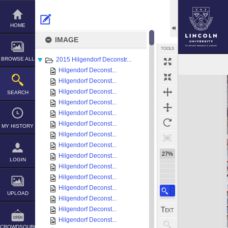
Skip
to
content
HOME
IMAGE
TOOLS
BROWSE ALL
2015 Hilgendorf Deconstr...
Hilgendorf Deconst...
Expand/collapse
Hilgendorf Deconst...
Hilgendorf Deconst...
SEARCH
Hilgendorf Deconst...
Hilgendorf Deconst...
Hilgendorf Deconst...
MY HISTORY
Hilgendorf Deconst...
Hilgendorf Deconst...
27%
Hilgendorf Deconst...
LOGIN
Hilgendorf Deconst...
Hilgendorf Deconst...
Hilgendorf Deconst...
UPLOAD
Hilgendorf Deconst...
Hilgendorf Deconst...
Hilgendorf Deconst...
CROWDSOURCE