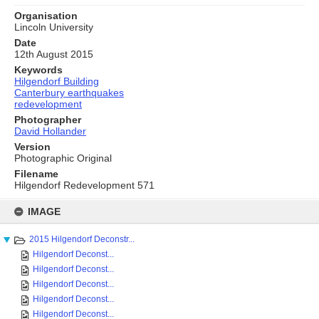
Organisation
Lincoln University
Date
12th August 2015
Keywords
Hilgendorf Building
Canterbury earthquakes
redevelopment
Photographer
David Hollander
Version
Photographic Original
Filename
Hilgendorf Redevelopment 571
Skip
to
IMAGE
content
2015 Hilgendorf Deconstr...
Hilgendorf Deconst...
Hilgendorf Deconst...
Hilgendorf Deconst...
Hilgendorf Deconst...
Hilgendorf Deconst...