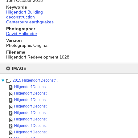
13th October 2015
Keywords
Hilgendorf Building
deconstruction
Canterbury earthquakes
Photographer
David Hollander
Version
Photographic Original
Filename
Hilgendorf Redevelopment 1028
Skip
to
IMAGE
content
2015 Hilgendorf Deconstr...
Hilgendorf Deconst...
Hilgendorf Deconst...
Hilgendorf Deconst...
Hilgendorf Deconst...
Hilgendorf Deconst...
Hilgendorf Deconst...
Hilgendorf Deconst...
Hilgendorf Deconst...