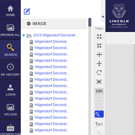
Skip
to
content
HOME
IMAGE
TOOLS
BROWSE ALL
2015 Hilgendorf Deconstr...
Hilgendorf Deconst...
Expand/collapse
Hilgendorf Deconst...
Hilgendorf Deconst...
SEARCH
Hilgendorf Deconst...
Hilgendorf Deconst...
Hilgendorf Deconst...
MY HISTORY
Hilgendorf Deconst...
Hilgendorf Deconst...
13%
Hilgendorf Deconst...
LOGIN
Hilgendorf Deconst...
Hilgendorf Deconst...
Hilgendorf Deconst...
UPLOAD
Hilgendorf Deconst...
Hilgendorf Deconst...
Hilgendorf Deconst...
CROWDSOURCE