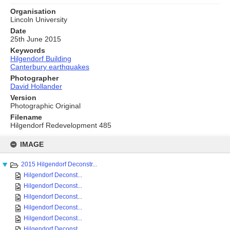
Organisation
Lincoln University
Date
25th June 2015
Keywords
Hilgendorf Building
Canterbury earthquakes
Photographer
David Hollander
Version
Photographic Original
Filename
Hilgendorf Redevelopment 485
Skip
to
IMAGE
content
2015 Hilgendorf Deconstr...
Hilgendorf Deconst...
Hilgendorf Deconst...
Hilgendorf Deconst...
Hilgendorf Deconst...
Hilgendorf Deconst...
Hilgendorf Deconst...