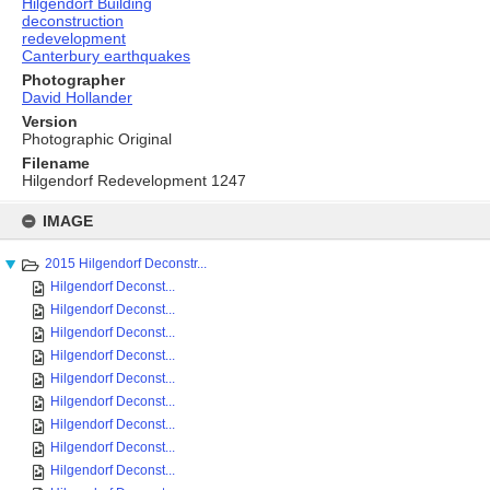
Hilgendorf Building
deconstruction
redevelopment
Canterbury earthquakes
Photographer
David Hollander
Version
Photographic Original
Filename
Hilgendorf Redevelopment 1247
Skip
to
IMAGE
content
2015 Hilgendorf Deconstr...
Hilgendorf Deconst...
Hilgendorf Deconst...
Hilgendorf Deconst...
Hilgendorf Deconst...
Hilgendorf Deconst...
Hilgendorf Deconst...
Hilgendorf Deconst...
Hilgendorf Deconst...
Hilgendorf Deconst...