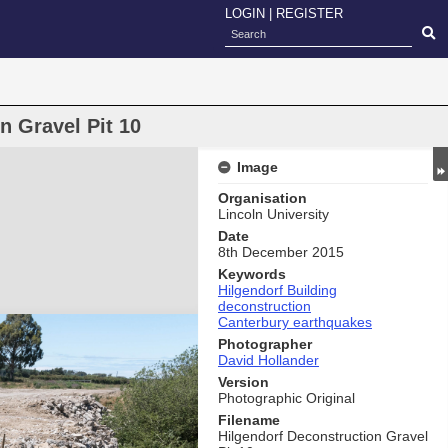
LOGIN
|
REGISTER
n Gravel Pit 10
Image
Organisation
Lincoln University
Date
8th December 2015
Keywords
Hilgendorf Building
deconstruction
Canterbury earthquakes
Photographer
David Hollander
Version
Photographic Original
Filename
Hilgendorf Deconstruction Gravel