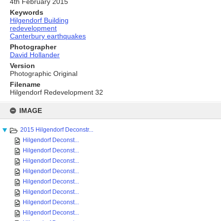
4th February 2015
Keywords
Hilgendorf Building
redevelopment
Canterbury earthquakes
Photographer
David Hollander
Version
Photographic Original
Filename
Hilgendorf Redevelopment 32
Skip
to
IMAGE
content
2015 Hilgendorf Deconstr...
Hilgendorf Deconst...
Hilgendorf Deconst...
Hilgendorf Deconst...
Hilgendorf Deconst...
Hilgendorf Deconst...
Hilgendorf Deconst...
Hilgendorf Deconst...
Hilgendorf Deconst...