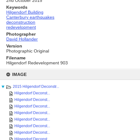
2nd October 2015
Keywords
Hilgendorf Building
Canterbury earthquakes
deconstruction
redevelopment
Photographer
David Hollander
Version
Photographic Original
Filename
Hilgendorf Redevelopment 903
Skip
to
IMAGE
content
2015 Hilgendorf Deconstr...
Hilgendorf Deconst...
Hilgendorf Deconst...
Hilgendorf Deconst...
Hilgendorf Deconst...
Hilgendorf Deconst...
Hilgendorf Deconst...
Hilgendorf Deconst...
Hilgendorf Deconst...