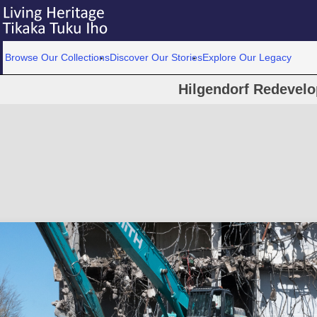
Browse Our Collections
Discover Our Stories
Explore Our Legacy
Hilgendorf Redevel