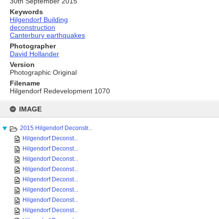
30th September 2015
Keywords
Hilgendorf Building
deconstruction
Canterbury earthquakes
Photographer
David Hollander
Version
Photographic Original
Filename
Hilgendorf Redevelopment 1070
Skip
to
IMAGE
content
2015 Hilgendorf Deconstr...
Hilgendorf Deconst...
Hilgendorf Deconst...
Hilgendorf Deconst...
Hilgendorf Deconst...
Hilgendorf Deconst...
Hilgendorf Deconst...
Hilgendorf Deconst...
Hilgendorf Deconst...