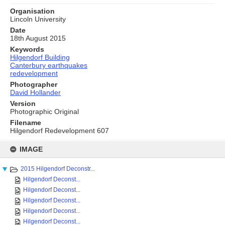
Organisation
Lincoln University
Date
18th August 2015
Keywords
Hilgendorf Building
Canterbury earthquakes
redevelopment
Photographer
David Hollander
Version
Photographic Original
Filename
Hilgendorf Redevelopment 607
Skip
to
IMAGE
content
2015 Hilgendorf Deconstr...
Hilgendorf Deconst...
Hilgendorf Deconst...
Hilgendorf Deconst...
Hilgendorf Deconst...
Hilgendorf Deconst...