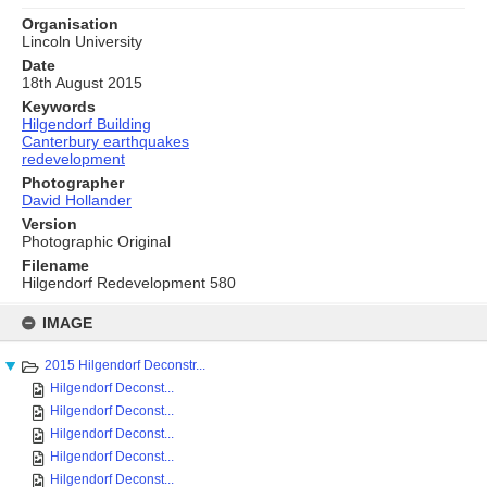
Organisation
Lincoln University
Date
18th August 2015
Keywords
Hilgendorf Building
Canterbury earthquakes
redevelopment
Photographer
David Hollander
Version
Photographic Original
Filename
Hilgendorf Redevelopment 580
Skip
to
IMAGE
content
2015 Hilgendorf Deconstr...
Hilgendorf Deconst...
Hilgendorf Deconst...
Hilgendorf Deconst...
Hilgendorf Deconst...
Hilgendorf Deconst...