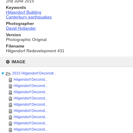
2nd June 2015
Keywords
Hilgendorf Building
Canterbury earthquakes
Photographer
David Hollander
Version
Photographic Original
Filename
Hilgendorf Redevelopment 431
Skip
to
IMAGE
content
2015 Hilgendorf Deconstr...
Hilgendorf Deconst...
Hilgendorf Deconst...
Hilgendorf Deconst...
Hilgendorf Deconst...
Hilgendorf Deconst...
Hilgendorf Deconst...
Hilgendorf Deconst...
Hilgendorf Deconst...
Hilgendorf Deconst...