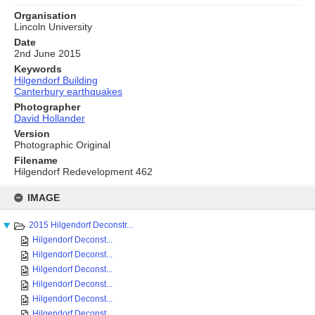
Organisation
Lincoln University
Date
2nd June 2015
Keywords
Hilgendorf Building
Canterbury earthquakes
Photographer
David Hollander
Version
Photographic Original
Filename
Hilgendorf Redevelopment 462
Skip
to
IMAGE
content
2015 Hilgendorf Deconstr...
Hilgendorf Deconst...
Hilgendorf Deconst...
Hilgendorf Deconst...
Hilgendorf Deconst...
Hilgendorf Deconst...
Hilgendorf Deconst...