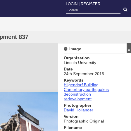
LOGIN
|
REGISTER
opment 837
Image
Organisation
Lincoln University
Date
24th September 2015
Keywords
Hilgendorf Building
Canterbury earthquakes
deconstruction
redevelopment
Photographer
David Hollander
Version
Photographic Original
Filename