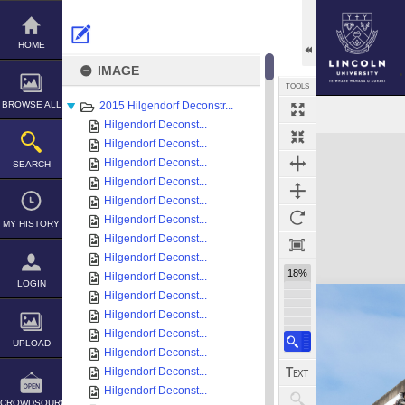
Skip
to
content
HOME
IMAGE
TOOLS
BROWSE ALL
2015 Hilgendorf Deconstr...
Hilgendorf Deconst...
Expand/collapse
Hilgendorf Deconst...
Hilgendorf Deconst...
SEARCH
Hilgendorf Deconst...
Hilgendorf Deconst...
Hilgendorf Deconst...
MY HISTORY
Hilgendorf Deconst...
Hilgendorf Deconst...
18%
Hilgendorf Deconst...
LOGIN
Hilgendorf Deconst...
Hilgendorf Deconst...
Hilgendorf Deconst...
UPLOAD
Hilgendorf Deconst...
Hilgendorf Deconst...
Hilgendorf Deconst...
CROWDSOURCE