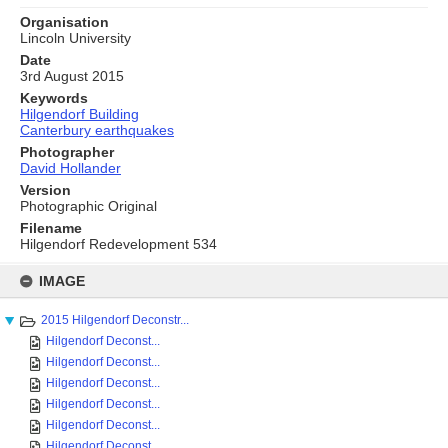
Organisation
Lincoln University
Date
3rd August 2015
Keywords
Hilgendorf Building
Canterbury earthquakes
Photographer
David Hollander
Version
Photographic Original
Filename
Hilgendorf Redevelopment 534
Skip
to
IMAGE
content
2015 Hilgendorf Deconstr...
Hilgendorf Deconst...
Hilgendorf Deconst...
Hilgendorf Deconst...
Hilgendorf Deconst...
Hilgendorf Deconst...
Hilgendorf Deconst...