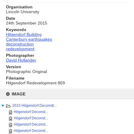
Organisation
Lincoln University
Date
24th September 2015
Keywords
Hilgendorf Building
Canterbury earthquakes
deconstruction
redevelopment
Photographer
David Hollander
Version
Photographic Original
Filename
Hilgendorf Redevelopment 869
Skip
to
IMAGE
content
2015 Hilgendorf Deconstr...
Hilgendorf Deconst...
Hilgendorf Deconst...
Hilgendorf Deconst...
Hilgendorf Deconst...