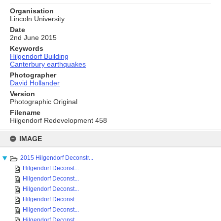
Organisation
Lincoln University
Date
2nd June 2015
Keywords
Hilgendorf Building
Canterbury earthquakes
Photographer
David Hollander
Version
Photographic Original
Filename
Hilgendorf Redevelopment 458
Skip
to
IMAGE
content
2015 Hilgendorf Deconstr...
Hilgendorf Deconst...
Hilgendorf Deconst...
Hilgendorf Deconst...
Hilgendorf Deconst...
Hilgendorf Deconst...
Hilgendorf Deconst...