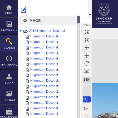
Skip
to
content
HOME
IMAGE
TOOLS
BROWSE ALL
2015 Hilgendorf Deconstr...
Hilgendorf Deconst...
Expand/collapse
Hilgendorf Deconst...
Hilgendorf Deconst...
SEARCH
Hilgendorf Deconst...
Hilgendorf Deconst...
Hilgendorf Deconst...
MY HISTORY
Hilgendorf Deconst...
Hilgendorf Deconst...
18%
Hilgendorf Deconst...
LOGIN
Hilgendorf Deconst...
Hilgendorf Deconst...
Hilgendorf Deconst...
UPLOAD
Hilgendorf Deconst...
Hilgendorf Deconst...
Hilgendorf Deconst...
CROWDSOURCE