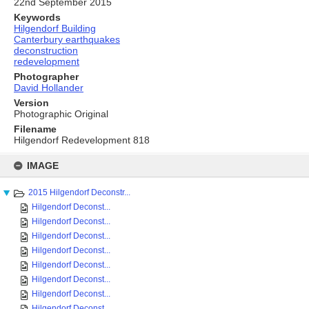
22nd September 2015
Keywords
Hilgendorf Building
Canterbury earthquakes
deconstruction
redevelopment
Photographer
David Hollander
Version
Photographic Original
Filename
Hilgendorf Redevelopment 818
Skip
to
IMAGE
content
2015 Hilgendorf Deconstr...
Hilgendorf Deconst...
Hilgendorf Deconst...
Hilgendorf Deconst...
Hilgendorf Deconst...
Hilgendorf Deconst...
Hilgendorf Deconst...
Hilgendorf Deconst...
Hilgendorf Deconst...