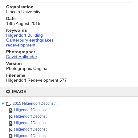
Organisation
Lincoln University
Date
18th August 2015
Keywords
Hilgendorf Building
Canterbury earthquakes
redevelopment
Photographer
David Hollander
Version
Photographic Original
Filename
Hilgendorf Redevelopment 577
Skip
to
IMAGE
content
2015 Hilgendorf Deconstr...
Hilgendorf Deconst...
Hilgendorf Deconst...
Hilgendorf Deconst...
Hilgendorf Deconst...
Hilgendorf Deconst...