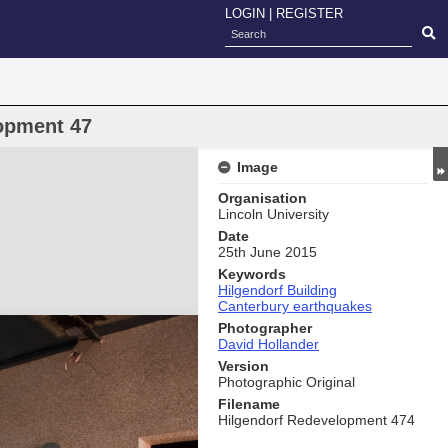
LOGIN
|
REGISTER
opment 47
Image
Organisation
Lincoln University
Date
25th June 2015
Keywords
Hilgendorf Building
Canterbury earthquakes
Photographer
David Hollander
Version
Photographic Original
Filename
Hilgendorf Redevelopment 474