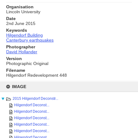
Organisation
Lincoln University
Date
2nd June 2015
Keywords
Hilgendorf Building
Canterbury earthquakes
Photographer
David Hollander
Version
Photographic Original
Filename
Hilgendorf Redevelopment 448
Skip
to
IMAGE
content
2015 Hilgendorf Deconstr...
Hilgendorf Deconst...
Hilgendorf Deconst...
Hilgendorf Deconst...
Hilgendorf Deconst...
Hilgendorf Deconst...
Hilgendorf Deconst...