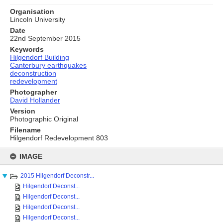
Organisation
Lincoln University
Date
22nd September 2015
Keywords
Hilgendorf Building
Canterbury earthquakes
deconstruction
redevelopment
Photographer
David Hollander
Version
Photographic Original
Filename
Hilgendorf Redevelopment 803
Skip
to
IMAGE
content
2015 Hilgendorf Deconstr...
Hilgendorf Deconst...
Hilgendorf Deconst...
Hilgendorf Deconst...
Hilgendorf Deconst...