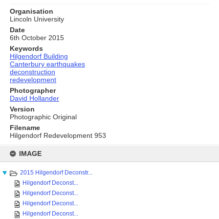
Organisation
Lincoln University
Date
6th October 2015
Keywords
Hilgendorf Building
Canterbury earthquakes
deconstruction
redevelopment
Photographer
David Hollander
Version
Photographic Original
Filename
Hilgendorf Redevelopment 953
Skip
to
IMAGE
content
2015 Hilgendorf Deconstr...
Hilgendorf Deconst...
Hilgendorf Deconst...
Hilgendorf Deconst...
Hilgendorf Deconst...