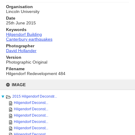
Organisation
Lincoln University
Date
25th June 2015
Keywords
Hilgendorf Building
Canterbury earthquakes
Photographer
David Hollander
Version
Photographic Original
Filename
Hilgendorf Redevelopment 484
Skip
to
IMAGE
content
2015 Hilgendorf Deconstr...
Hilgendorf Deconst...
Hilgendorf Deconst...
Hilgendorf Deconst...
Hilgendorf Deconst...
Hilgendorf Deconst...
Hilgendorf Deconst...