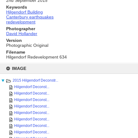
2nd September 2015
Keywords
Hilgendorf Building
Canterbury earthquakes
redevelopment
Photographer
David Hollander
Version
Photographic Original
Filename
Hilgendorf Redevelopment 634
Skip
to
IMAGE
content
2015 Hilgendorf Deconstr...
Hilgendorf Deconst...
Hilgendorf Deconst...
Hilgendorf Deconst...
Hilgendorf Deconst...
Hilgendorf Deconst...
Hilgendorf Deconst...
Hilgendorf Deconst...
Hilgendorf Deconst...