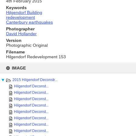
4th February 2015
Keywords
Hilgendorf Building
redevelopment
Canterbury earthquakes
Photographer
David Hollander
Version
Photographic Original
Filename
Hilgendorf Redevelopment 153
Skip
to
IMAGE
content
2015 Hilgendorf Deconstr...
Hilgendorf Deconst...
Hilgendorf Deconst...
Hilgendorf Deconst...
Hilgendorf Deconst...
Hilgendorf Deconst...
Hilgendorf Deconst...
Hilgendorf Deconst...
Hilgendorf Deconst...