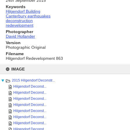
24th September 2015
Keywords
Hilgendorf Building
Canterbury earthquakes
deconstruction
redevelopment
Photographer
David Hollander
Version
Photographic Original
Filename
Hilgendorf Redevelopment 863
Skip
to
IMAGE
content
2015 Hilgendorf Deconstr...
Hilgendorf Deconst...
Hilgendorf Deconst...
Hilgendorf Deconst...
Hilgendorf Deconst...
Hilgendorf Deconst...
Hilgendorf Deconst...
Hilgendorf Deconst...
Hilgendorf Deconst...