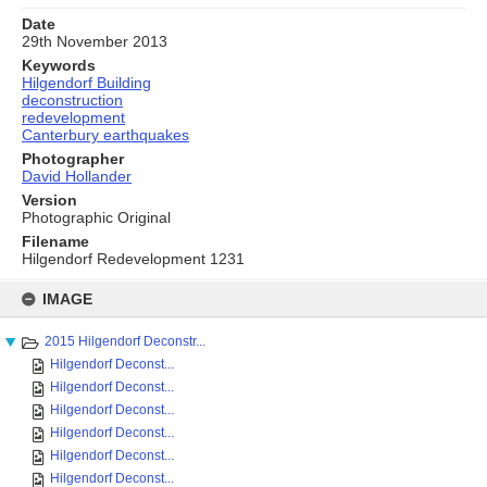
Date
29th November 2013
Keywords
Hilgendorf Building
deconstruction
redevelopment
Canterbury earthquakes
Photographer
David Hollander
Version
Photographic Original
Filename
Hilgendorf Redevelopment 1231
Skip
to
IMAGE
content
2015 Hilgendorf Deconstr...
Hilgendorf Deconst...
Hilgendorf Deconst...
Hilgendorf Deconst...
Hilgendorf Deconst...
Hilgendorf Deconst...
Hilgendorf Deconst...