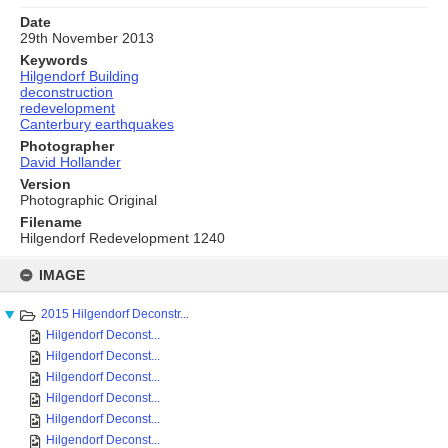
Date
29th November 2013
Keywords
Hilgendorf Building
deconstruction
redevelopment
Canterbury earthquakes
Photographer
David Hollander
Version
Photographic Original
Filename
Hilgendorf Redevelopment 1240
Skip
to
IMAGE
content
2015 Hilgendorf Deconstr...
Hilgendorf Deconst...
Hilgendorf Deconst...
Hilgendorf Deconst...
Hilgendorf Deconst...
Hilgendorf Deconst...
Hilgendorf Deconst...