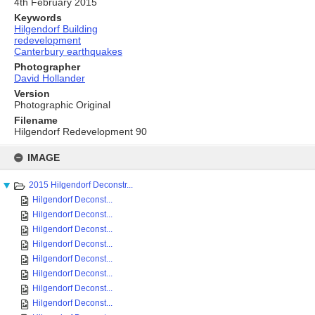
4th February 2015
Keywords
Hilgendorf Building
redevelopment
Canterbury earthquakes
Photographer
David Hollander
Version
Photographic Original
Filename
Hilgendorf Redevelopment 90
Skip
to
IMAGE
content
2015 Hilgendorf Deconstr...
Hilgendorf Deconst...
Hilgendorf Deconst...
Hilgendorf Deconst...
Hilgendorf Deconst...
Hilgendorf Deconst...
Hilgendorf Deconst...
Hilgendorf Deconst...
Hilgendorf Deconst...