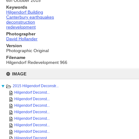
6th October 2015
Keywords
Hilgendorf Building
Canterbury earthquakes
deconstruction
redevelopment
Photographer
David Hollander
Version
Photographic Original
Filename
Hilgendorf Redevelopment 966
Skip
to
IMAGE
content
2015 Hilgendorf Deconstr...
Hilgendorf Deconst...
Hilgendorf Deconst...
Hilgendorf Deconst...
Hilgendorf Deconst...
Hilgendorf Deconst...
Hilgendorf Deconst...
Hilgendorf Deconst...
Hilgendorf Deconst...