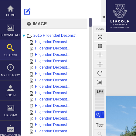
Skip
to
content
HOME
IMAGE
TOOLS
BROWSE ALL
2015 Hilgendorf Deconstr...
Hilgendorf Deconst...
Expand/collapse
Hilgendorf Deconst...
Hilgendorf Deconst...
SEARCH
Hilgendorf Deconst...
Hilgendorf Deconst...
Hilgendorf Deconst...
MY HISTORY
Hilgendorf Deconst...
Hilgendorf Deconst...
18%
Hilgendorf Deconst...
LOGIN
Hilgendorf Deconst...
Hilgendorf Deconst...
Hilgendorf Deconst...
UPLOAD
Hilgendorf Deconst...
Hilgendorf Deconst...
Hilgendorf Deconst...
CROWDSOURCE