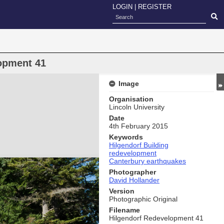
LOGIN
|
REGISTER
opment 41
Image
Organisation
Lincoln University
Date
4th February 2015
Keywords
Hilgendorf Building
redevelopment
Canterbury earthquakes
Photographer
David Hollander
Version
Photographic Original
Filename
Hilgendorf Redevelopment 41