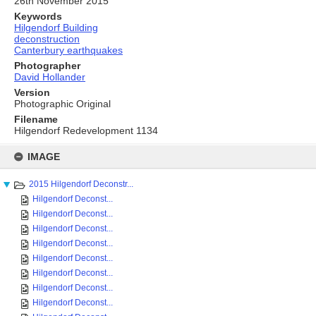
26th November 2015
Keywords
Hilgendorf Building
deconstruction
Canterbury earthquakes
Photographer
David Hollander
Version
Photographic Original
Filename
Hilgendorf Redevelopment 1134
Skip
to
IMAGE
content
2015 Hilgendorf Deconstr...
Hilgendorf Deconst...
Hilgendorf Deconst...
Hilgendorf Deconst...
Hilgendorf Deconst...
Hilgendorf Deconst...
Hilgendorf Deconst...
Hilgendorf Deconst...
Hilgendorf Deconst...