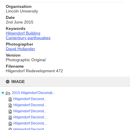
Organisation
Lincoln University
Date
2nd June 2015
Keywords
Hilgendorf Building
Canterbury earthquakes
Photographer
David Hollander
Version
Photographic Original
Filename
Hilgendorf Redevelopment 472
Skip
to
IMAGE
content
2015 Hilgendorf Deconstr...
Hilgendorf Deconst...
Hilgendorf Deconst...
Hilgendorf Deconst...
Hilgendorf Deconst...
Hilgendorf Deconst...
Hilgendorf Deconst...