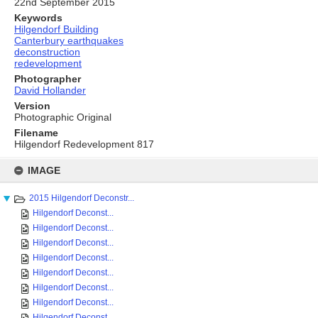
22nd September 2015
Keywords
Hilgendorf Building
Canterbury earthquakes
deconstruction
redevelopment
Photographer
David Hollander
Version
Photographic Original
Filename
Hilgendorf Redevelopment 817
Skip
to
IMAGE
content
2015 Hilgendorf Deconstr...
Hilgendorf Deconst...
Hilgendorf Deconst...
Hilgendorf Deconst...
Hilgendorf Deconst...
Hilgendorf Deconst...
Hilgendorf Deconst...
Hilgendorf Deconst...
Hilgendorf Deconst...