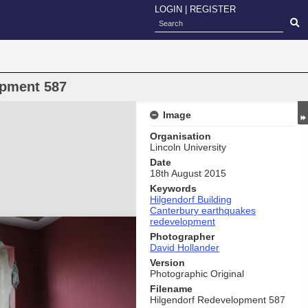
LOGIN
|
REGISTER
opment 587
Image
Organisation
Lincoln University
Date
18th August 2015
Keywords
Hilgendorf Building
Canterbury earthquakes
redevelopment
Photographer
David Hollander
Version
Photographic Original
Filename
Hilgendorf Redevelopment 587