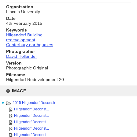
Organisation
Lincoln University
Date
4th February 2015
Keywords
Hilgendorf Building
redevelopment
Canterbury earthquakes
Photographer
David Hollander
Version
Photographic Original
Filename
Hilgendorf Redevelopment 20
Skip
to
IMAGE
content
2015 Hilgendorf Deconstr...
Hilgendorf Deconst...
Hilgendorf Deconst...
Hilgendorf Deconst...
Hilgendorf Deconst...
Hilgendorf Deconst...