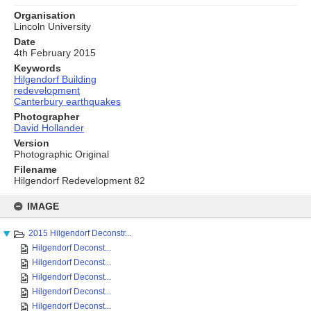
Organisation
Lincoln University
Date
4th February 2015
Keywords
Hilgendorf Building
redevelopment
Canterbury earthquakes
Photographer
David Hollander
Version
Photographic Original
Filename
Hilgendorf Redevelopment 82
Skip
to
IMAGE
content
2015 Hilgendorf Deconstr...
Hilgendorf Deconst...
Hilgendorf Deconst...
Hilgendorf Deconst...
Hilgendorf Deconst...
Hilgendorf Deconst...