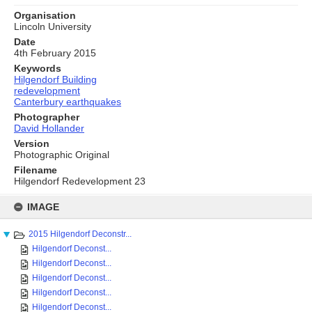
Organisation
Lincoln University
Date
4th February 2015
Keywords
Hilgendorf Building
redevelopment
Canterbury earthquakes
Photographer
David Hollander
Version
Photographic Original
Filename
Hilgendorf Redevelopment 23
Skip
to
IMAGE
content
2015 Hilgendorf Deconstr...
Hilgendorf Deconst...
Hilgendorf Deconst...
Hilgendorf Deconst...
Hilgendorf Deconst...
Hilgendorf Deconst...