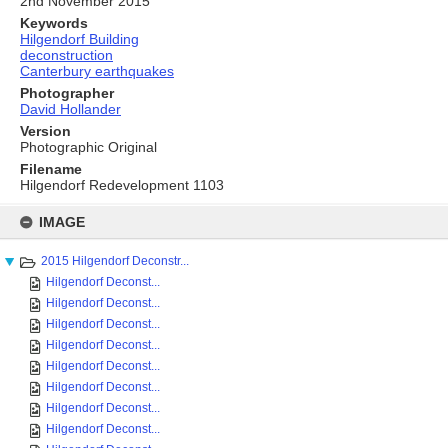
2nd November 2015
Keywords
Hilgendorf Building
deconstruction
Canterbury earthquakes
Photographer
David Hollander
Version
Photographic Original
Filename
Hilgendorf Redevelopment 1103
Skip
to
IMAGE
content
2015 Hilgendorf Deconstr...
Hilgendorf Deconst...
Hilgendorf Deconst...
Hilgendorf Deconst...
Hilgendorf Deconst...
Hilgendorf Deconst...
Hilgendorf Deconst...
Hilgendorf Deconst...
Hilgendorf Deconst...