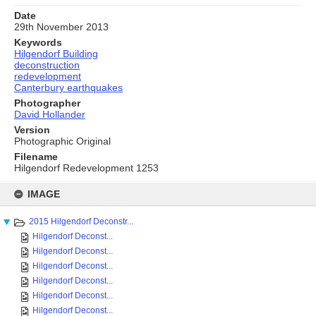
Date
29th November 2013
Keywords
Hilgendorf Building
deconstruction
redevelopment
Canterbury earthquakes
Photographer
David Hollander
Version
Photographic Original
Filename
Hilgendorf Redevelopment 1253
Skip
to
IMAGE
content
2015 Hilgendorf Deconstr...
Hilgendorf Deconst...
Hilgendorf Deconst...
Hilgendorf Deconst...
Hilgendorf Deconst...
Hilgendorf Deconst...
Hilgendorf Deconst...